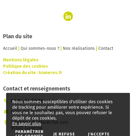
Plan du site
Accueil
Qui sommes-nous ?
Nos réalisations
Contact
Mentions légales
Politique des cookies
Création du site :
komeres.fr
Contact et renseignements
01 84 14 20 26
Nous sommes susceptibles d'utiliser des cookies
de tracking pour améliorer votre expérience. Si
Nous envoyer un mail
vous ne le souhaitez pas, vous pouvez refuser le
dépôt de ces cookies.
3 Avenue du Maréchal juin
En savoir plus
95500 Gonesse
PARAMÉTRER
JE REFUSE
J'ACCEPTE