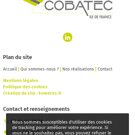
Plan du site
Accueil
Qui sommes-nous ?
Nos réalisations
Contact
Mentions légales
Politique des cookies
Création du site :
komeres.fr
Contact et renseignements
01 84 14 20 26
Nous sommes susceptibles d'utiliser des cookies
de tracking pour améliorer votre expérience. Si
Nous envoyer un mail
vous ne le souhaitez pas, vous pouvez refuser le