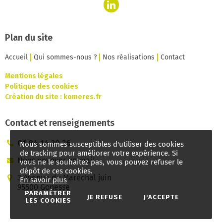
Plan du site
Accueil
Qui sommes-nous ?
Nos réalisations
Contact
Mentions légales
Politique des cookies
Création du site :
komeres.fr
Contact et renseignements
01 84 14 20 26
Nous sommes susceptibles d'utiliser des cookies
de tracking pour améliorer votre expérience. Si
Nous envoyer un mail
vous ne le souhaitez pas, vous pouvez refuser le
dépôt de ces cookies.
3 Avenue du Maréchal juin
En savoir plus
95500 Gonesse
PARAMÉTRER
JE REFUSE
J'ACCEPTE
LES COOKIES