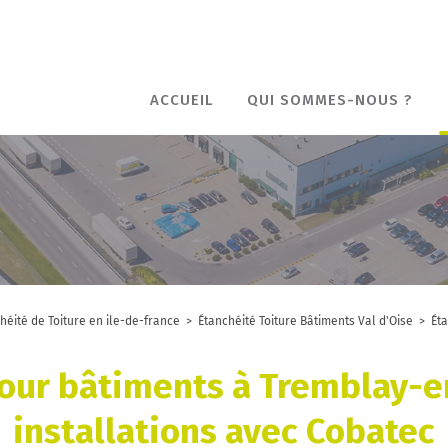
ACCUEIL
QUI SOMMES-NOUS ?
héité de Toiture en ile-de-france
>
Étanchéité Toiture Bâtiments Val d'Oise
>
Ét
pour bâtiments à Tremblay-e
installations avec Cobatec